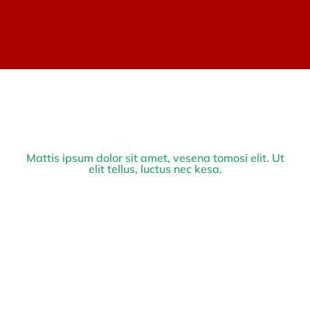
Mattis ipsum dolor sit amet, vesena tomosi elit. Ut
elit tellus, luctus nec kesa.
Tiffany White
Prev.
Next