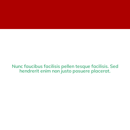
Nunc faucibus facilisis pellen tesque facilisis. Sed
hendrerit enim non justo posuere placerat.
Bill Sanders
Prev.
Next